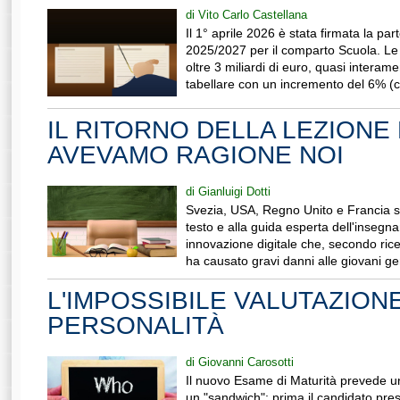
di Vito Carlo Castellana
Il 1° aprile 2026 è stata firmata la pa
2025/2027 per il comparto Scuola. Le
oltre 3 miliardi di euro, quasi interame
tabellare con un incremento del 6% (ci
IL RITORNO DELLA LEZIONE
AVEVAMO RAGIONE NOI
di Gianluigi Dotti
Svezia, USA, Regno Unito e Francia st
testo e alla guida esperta dell'insegn
innovazione digitale che, secondo ricer
ha causato gravi danni alle giovani gen
L'IMPOSSIBILE VALUTAZION
PERSONALITÀ
di Giovanni Carosotti
Il nuovo Esame di Maturità prevede un
un "sandwich": prima il candidato pres