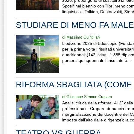
2026, propongono di sostituire la lett
Sposi* nel biennio con "libri meno com
linguistico": Tolkien, Dostoevskij, Step
STUDIARE DI MENO FA MALE
di Massimo Quintiliani
L'edizione 2025 di Eduscopio (Fondazi
per la prima volta i risultati universita
quadriennali (142 istituti, 1.885 diplom
percorsi quinquennali. Il risultato è...
RIFORMA SBAGLIATA (COME
di Giuseppe Simone Craparo
Analisi critica della riforma "4+2" della
professionale. Craparo denuncia tre p
marginalizzazione dei docenti e dei Co
imposte dall'alto dalle dirigenze); la c
TEATRO VS GUERRA