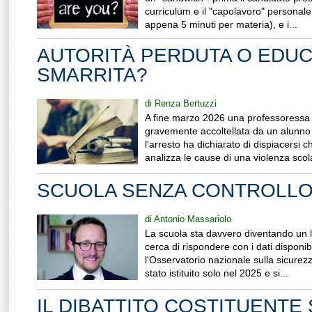
curriculum e il "capolavoro" personale,
appena 5 minuti per materia), e i...
AUTORITÀ PERDUTA O EDU
SMARRITA?
di Renza Bertuzzi
A fine marzo 2026 una professoressa
gravemente accoltellata da un alunno
l'arresto ha dichiarato di dispiacersi 
analizza le cause di una violenza scol
SCUOLA SENZA CONTROLL
di Antonio Massariolo
La scuola sta davvero diventando un 
cerca di rispondere con i dati disponib
l'Osservatorio nazionale sulla sicurez
stato istituito solo nel 2025 e si...
IL DIBATTITO COSTITUENTE 