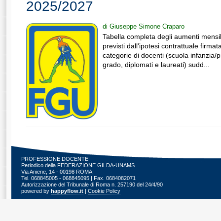
2025/2027
di Giuseppe Simone Craparo
Tabella completa degli aumenti mensili l
previsti dall'ipotesi contrattuale firmata
categorie di docenti (scuola infanzia/pr
grado, diplomati e laureati) sudd...
PROFESSIONE DOCENTE
Periodico della FEDERAZIONE GILDA-UNAMS
Via Aniene, 14 - 00198 ROMA
Tel. 068845005 - 068845095 | Fax. 0684082071
Autorizzazione del Tribunale di Roma n. 257190 del 24/4/90
powered by
happyflow.it
|
Cookie Policy