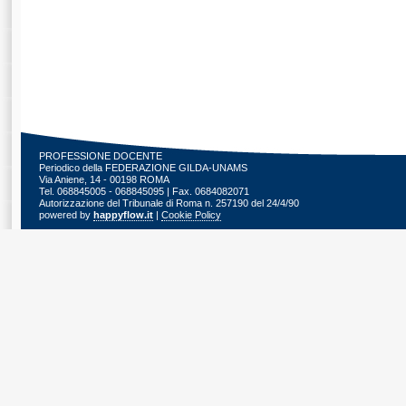
PROFESSIONE DOCENTE
Periodico della FEDERAZIONE GILDA-UNAMS
Via Aniene, 14 - 00198 ROMA
Tel. 068845005 - 068845095 | Fax. 0684082071
Autorizzazione del Tribunale di Roma n. 257190 del 24/4/90
powered by
happyflow.it
|
Cookie Policy