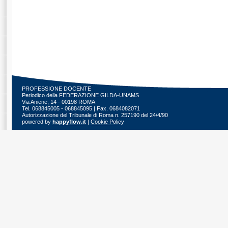
PROFESSIONE DOCENTE
Periodico della FEDERAZIONE GILDA-UNAMS
Via Aniene, 14 - 00198 ROMA
Tel. 068845005 - 068845095 | Fax. 0684082071
Autorizzazione del Tribunale di Roma n. 257190 del 24/4/90
powered by
happyflow.it
|
Cookie Policy