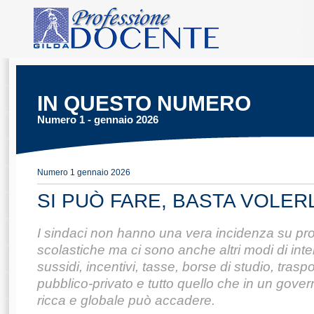
IN QUESTO NUMERO
Numero 1 - gennaio 2026
Numero 1 gennaio 2026
SI PUÒ FARE, BASTA VOLER
I sindaci non hanno una vera incidenza su pro
scolastiche ma ci sono anche altri modi di inte
sussidi, incentivi, tasse, borse di studio, traspo
pubblico-privato e tutto quello che in un gover
ricca e globale può accadere.