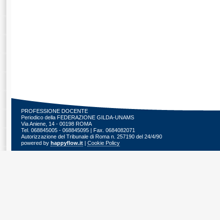
PROFESSIONE DOCENTE
Periodico della FEDERAZIONE GILDA-UNAMS
Via Aniene, 14 - 00198 ROMA
Tel. 068845005 - 068845095 | Fax. 0684082071
Autorizzazione del Tribunale di Roma n. 257190 del 24/4/90
powered by
happyflow.it
|
Cookie Policy