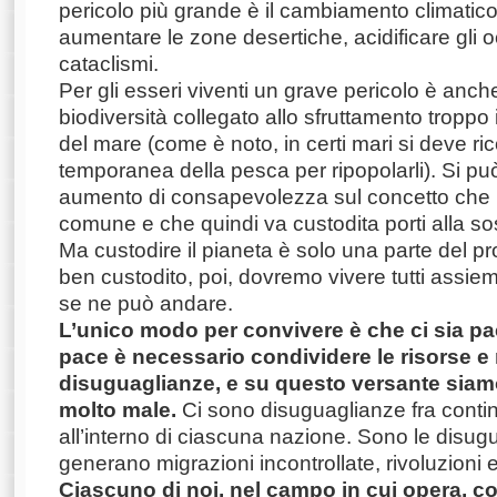
pericolo più grande è il cambiamento climatic
aumentare le zone desertiche, acidificare gli 
cataclismi.
Per gli esseri viventi un grave pericolo è anch
biodiversità collegato allo sfruttamento troppo 
del mare (come è noto, in certi mari si deve ric
temporanea della pesca per ripopolarli). Si p
aumento di consapevolezza sul concetto che l
comune e che quindi va custodita porti alla sos
Ma custodire il pianeta è solo una parte del p
ben custodito, poi, dovremo vivere tutti assi
se ne può andare.
L’unico modo per convivere è che ci sia pa
pace è necessario condividere le risorse e r
disuguaglianze, e su questo versante sia
molto male.
Ci sono disuguaglianze fra contine
all’interno di ciascuna nazione. Sono le disu
generano migrazioni incontrollate, rivoluzioni 
Ciascuno di noi, nel campo in cui opera, c