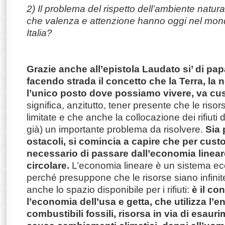
2) Il problema del rispetto dell’ambiente natura
che valenza e attenzione hanno oggi nel mondo 
Italia?
Grazie anche all’epistola Laudato si’ di pa
facendo strada il concetto che la Terra, la
l’unico posto dove possiamo vivere, va cus
significa, anzitutto, tener presente che le riso
limitate e che anche la collocazione dei rifiuti d
già) un importante problema da risolvere.
Sia 
ostacoli, si comincia a capire che per custo
necessario di passare dall’economia linear
circolare.
L’economia lineare è un sistema ec
perché presuppone che le risorse siano infinite
anche lo spazio disponibile per i rifiuti:
è il c
l’economia dell’usa e getta, che utilizza l’e
combustibili fossili, risorsa in via di esauri