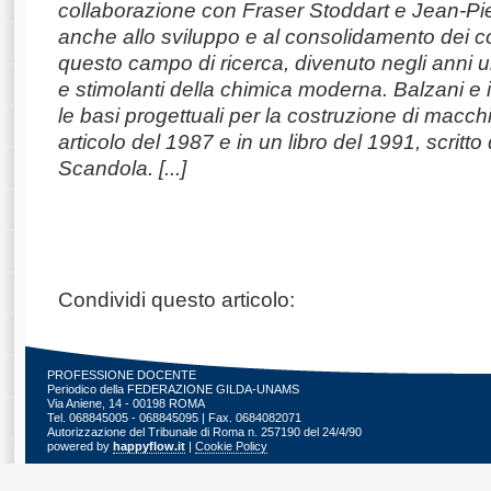
collaborazione con Fraser Stoddart e Jean-P
anche allo sviluppo e al consolidamento dei co
questo campo di ricerca, divenuto negli anni uno
e stimolanti della chimica moderna. Balzani e
le basi progettuali per la costruzione di macch
articolo del 1987 e in un libro del 1991, scritto
Scandola. [...]
Condividi questo articolo:
PROFESSIONE DOCENTE
Periodico della FEDERAZIONE GILDA-UNAMS
Via Aniene, 14 - 00198 ROMA
Tel. 068845005 - 068845095 | Fax. 0684082071
Autorizzazione del Tribunale di Roma n. 257190 del 24/4/90
powered by
happyflow.it
|
Cookie Policy