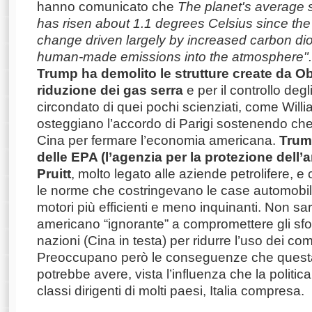
hanno comunicato che
The planet's average 
has risen about 1.1 degrees Celsius since the 
change driven largely by increased carbon di
human-made emissions into the atmosphere".
Trump ha demolito le strutture create da O
riduzione dei gas serra
e per il controllo degl
circondato di quei pochi scienziati, come Will
osteggiano l’accordo di Parigi sostenendo che
Cina per fermare l’economia americana.
Trum
delle EPA (l’agenzia per la protezione dell’
Pruitt
, molto legato alle aziende petrolifere, e
le norme che costringevano le case automobili
motori più efficienti e meno inquinanti. Non sa
americano “ignorante” a compromettere gli sfor
nazioni (Cina in testa) per ridurre l’uso dei comb
Preoccupano però le conseguenze che questa
potrebbe avere, vista l’influenza che la politi
classi dirigenti di molti paesi, Italia compresa.