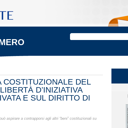
UMERO
 COSTITUZIONALE DEL
IBERTÀ D’INIZIATIVA
VATA E SUL DIRITTO DI
uò aspirare a contrapporsi agli altri “beni” costituzionali su