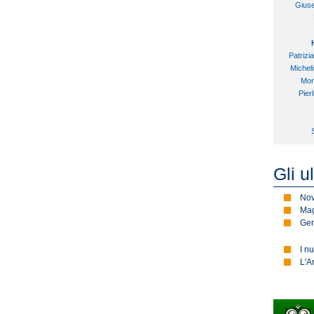
Gius
Patrizi
Michel
Mor
Pier
Gli u
No
Mag
Gen
I n
L'A