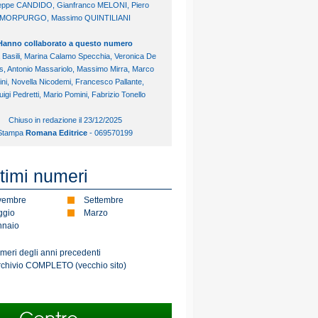
eppe CANDIDO, Gianfranco MELONI, Piero
MORPURGO, Massimo QUINTILIANI
Hanno collaborato a questo numero
a Basili, Marina Calamo Specchia, Veronica De
is, Antonio Massariolo, Massimo Mirra, Marco
ini, Novella Nicodemi, Francesco Pallante,
luigi Pedretti, Mario Pomini, Fabrizio Tonello
Chiuso in redazione il 23/12/2025
Stampa
Romana Editrice
- 069570199
ltimi numeri
vembre
Settembre
gio
Marzo
naio
umeri degli anni precedenti
rchivio COMPLETO (vecchio sito)