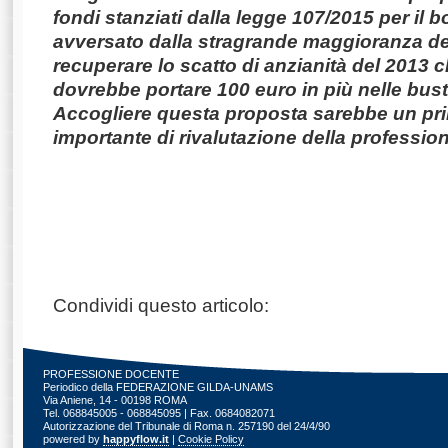
fondi stanziati dalla legge 107/2015 per il 
avversato dalla stragrande maggioranza deg
recuperare lo scatto di anzianità del 2013
dovrebbe portare 100 euro in più nelle bust
Accogliere questa proposta sarebbe un pr
importante di rivalutazione della professio
Condividi questo articolo:
PROFESSIONE DOCENTE
Periodico della FEDERAZIONE GILDA-UNAMS
Via Aniene, 14 - 00198 ROMA
Tel. 068845005 - 068845095 | Fax. 0684082071
Autorizzazione del Tribunale di Roma n. 257190 del 24/4/90
powered by
happyflow.it
|
Cookie Policy