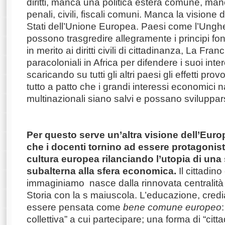
diritti, manca una politica estera comune, ma
penali, civili, fiscali comuni. Manca la visione 
Stati dell’Unione Europea. Paesi come l’Unghe
possono trasgredire allegramente i principi fo
in merito ai diritti civili di cittadinanza, La Fra
paracoloniali in Africa per difendere i suoi inte
scaricando su tutti gli altri paesi gli effetti prov
tutto a patto che i grandi interessi economici n
multinazionali siano salvi e possano sviluppars
Per questo serve un’altra visione dell’Eur
che i docenti tornino ad essere protagonisti
cultura europea rilanciando l’utopia di un
subalterna alla sfera economica.
Il cittadin
immaginiamo nasce dalla rinnovata centralità d
Storia con la s maiuscola. L’educazione, cre
essere pensata come
bene comune
europeo
collettiva” a cui partecipare; una forma di “ci