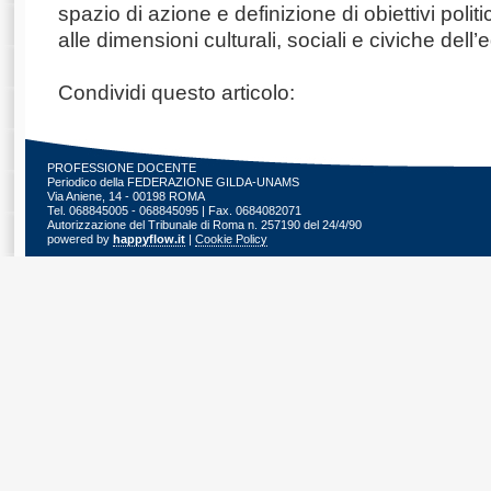
spazio di azione e definizione di obiettivi polit
alle dimensioni culturali, sociali e civiche dell
Condividi questo articolo:
PROFESSIONE DOCENTE
Periodico della FEDERAZIONE GILDA-UNAMS
Via Aniene, 14 - 00198 ROMA
Tel. 068845005 - 068845095 | Fax. 0684082071
Autorizzazione del Tribunale di Roma n. 257190 del 24/4/90
powered by
happyflow.it
|
Cookie Policy