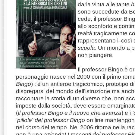
darla vinta alle tante
b
sono succedute da Ber
cede, il professor Bin
allo sconforto e conti
realtà tragicamente c
rappresentano il così 
scuola
. Un mondo a par
non piangere.
Il professor Bingo è o
personaggio nasce nel 2000 con il primo rom
Bingo
) : è un antieroe tragicomico, prototipo di
disgregarsi del mondo dell’istruzione ma anch
raccontare la storia di un diverso che, non ac
imposte dalla società, deve essere emarginat
(
Il professor Bingo e il nuovo che avanza
) e i
‘
‘pillole
‘
del professor Bingo
on line mantengono
nel corso del tempo. Nel 2006 ritorna nella ra
non è una azienda!
I racconti del professor B