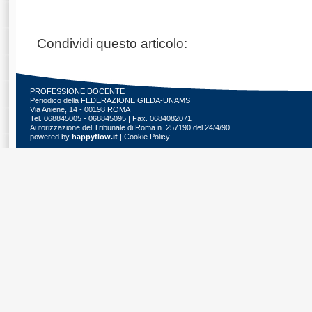
Condividi questo articolo:
PROFESSIONE DOCENTE
Periodico della FEDERAZIONE GILDA-UNAMS
Via Aniene, 14 - 00198 ROMA
Tel. 068845005 - 068845095 | Fax. 0684082071
Autorizzazione del Tribunale di Roma n. 257190 del 24/4/90
powered by
happyflow.it
|
Cookie Policy