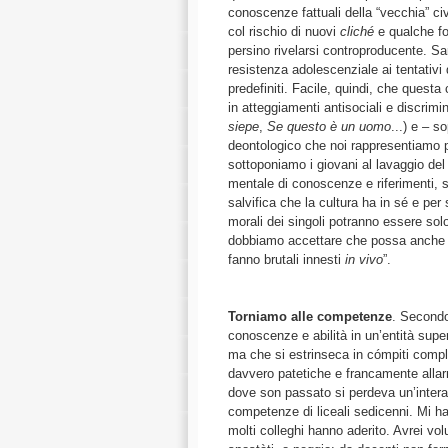
conoscenze fattuali della “vecchia” civi
col rischio di nuovi
cliché
e qualche fo
persino rivelarsi controproducente. Sarà
resistenza adolescenziale ai tentativi 
predefiniti. Facile, quindi, che questa
in atteggiamenti antisociali e discrimina
siepe
,
Se questo è un uomo
...) e – s
deontologico che noi rappresentiamo pe
sottoponiamo i giovani al lavaggio del
mentale di conoscenze e riferimenti, su
salvifica che la cultura ha in sé e pe
morali dei singoli potranno essere solo
dobbiamo accettare che possa anche no
fanno brutali innesti
in vivo
”.
Torniamo alle competenze
. Secondo
conoscenze e abilità in un’entità superi
ma che si estrinseca in cómpiti compl
davvero patetiche e francamente allar
dove son passato si perdeva un’intera
competenze di liceali sedicenni. Mi ha 
molti colleghi hanno aderito. Avrei volu