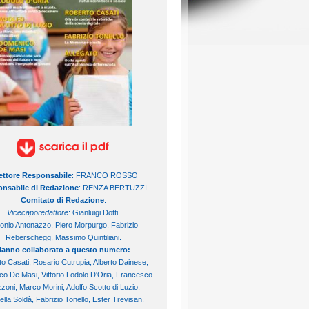
ettore Responsabile
: FRANCO ROSSO
nsabile di Redazione
: RENZA BERTUZZI
Comitato di Redazione
:
Vicecaporedattore
: Gianluigi Dotti.
onio Antonazzo, Piero Morpurgo, Fabrizio
Reberschegg, Massimo Quintiliani.
anno collaborato a questo numero:
o Casati, Rosario Cutrupia, Alberto Dainese,
o De Masi, Vittorio Lodolo D'Oria, Francesco
oni, Marco Morini, Adolfo Scotto di Luzio,
ella Soldà, Fabrizio Tonello, Ester Trevisan.