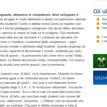
Gli u
nsegnante, attraverso le competenze, deve sviluppare il
e ad agire in modo deliberato e diretto sul patrimonio valoriale
No
 dello studente? Credo si debba invece avere un rispetto così
Mag
Gen
e il rischio pedagogico vertiginoso che alcuni allievi decidano
, persino di votarsi al male se lo scelgono. Può sembrare
I n
no dare loro gli strumenti e i contenuti per decidere chi
L'A
come ci chiedono i sostenitori delle competenze – agire
essuto morale e identitario degli studenti. Quando propongo un
la loro capacità di denominare il mondo, rendendo più vasti i
virtù di questo – la pensassero tutti come me o come l’Italia,
bero. La libertà dev’essere totale, incomprimibile. Ciò implica
e la scuola sono anche questo: una scommessa.
ne queste cose, di fatto, ce le imponevano. Quando mi hanno
raniera (guai a noi chiamarla ancora “civiltà”), mi hanno
ssi passare gli esami – non solo a non elaborare lezioni
rafia degli U.S.A.” o “la rivoluzione industriale”, ma anche
di saper-essere”. Ecco che le sole vie praticabili erano temi
i finiva, di fatto, per suscitare negli studenti una visione del
smo, relativismo, inclusione...). Orbene, non sto dicendo che
bili,
au contraire
. Che però io debba rinunciare a tutte le