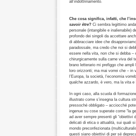
all’indottrinamento.
Che cosa significa, infatti, che l’i
savoir être
?
Ci sembra legittimo andar
personale (intangibile e inalienabile)
profondo dei singoli da accettare anch
di abbracciare idee che disapproviamo
paradossale, ma credo che noi si debba
essere nella vita, non che si debba – 
chirurgicamente sulla carne viva del t
brano letterario mi prefiggo che ampli 
loro orizzonti; ma mai vorrei che – in 
l’Europa, la società, l’economia vorreb
qualche azzardo, è vero, ma la vita 
In ogni caso, alla scuola di formazio
illustrato come s’insegna la cultura st
pressoché obbligato ­– acciocché pote
ingenue su cose superate come “la geog
ad aver sempre presenti gli “obiettivi 
delicati di etica o attualità, sui quali s
mondo preconfezionata (multiculturali
questi siano obiettivi di per sé depreca