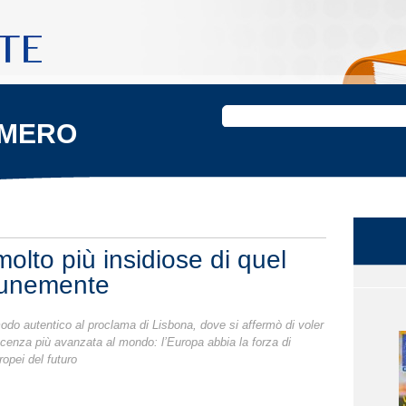
UMERO
lto più insidiose di quel
munemente
odo autentico al proclama di Lisbona, dove si affermò di voler
scenza più avanzata al mondo: l’Europa abbia la forza di
uropei del futuro