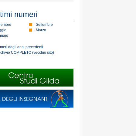
ltimi numeri
vembre
Settembre
gio
Marzo
naio
umeri degli anni precedenti
rchivio COMPLETO (vecchio sito)