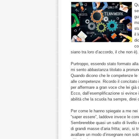
Qu
se
gu
ma
st
il
di
co
siano tra loro d’accordo, il che non è).
Purtroppo, essendo stato formato alla
mi sento abbastanza titolato a pronunc
Quando dicono che le competenze le han
alle competenze. Ricordo il concitato i
per affermare a gran voce che lei già 
Ecco, dall’esemplificazione si evinc
abilità che la scuola ha sempre, direi d
Per come le hanno spiegate a me nei l
“saper essere”, laddove invece le conos
Sembrerebbe quasi un salto di livello 
di grandi masse d’aria fritta; anzi, si t
avallare un modo d’insegnare non solo 