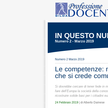
IN QUESTO N
Numero 2 - Marzo 2019
Numero 2 Marzo 2019
Le competenze: mo
che si crede co
Si dovrebbe cercare di tener fede in m
fare dell’Europa la società della cono
ricostruire solide basi per i cittadini e
24 Febbraio 2019
| di Alberto Dainese