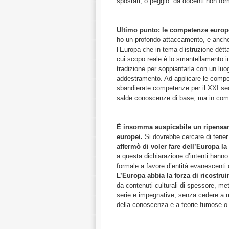
spostàti, o peggio: da docenti non fo
Ultimo punto: le competenze europ
ho un profondo attaccamento, e anche 
l’Europa che in tema d’istruzione dètta
cui scopo reale è lo smantellamento in
tradizione per soppiantarla con un luo
addestramento. Ad applicare le compe
sbandierate competenze per il XXI seco
salde conoscenze di base, ma in compe
È insomma auspicabile un ripensam
europei.
Si dovrebbe cercare di tener
affermò di voler fare dell’Europa l
a questa dichiarazione d’intenti hanno
formale a favore d’entità evanescent
L’Europa abbia la forza di ricostruir
da contenuti culturali di spessore, met
serie e impegnative, senza cedere a 
della conoscenza e a teorie fumose o a