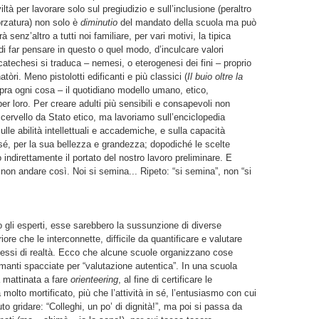
ltà per lavorare solo sul pregiudizio e sull’inclusione (peraltro
rzatura) non solo è
diminutio
del mandato della scuola ma può
 senz’altro a tutti noi familiare, per vari motivi, la tipica
di far pensare in questo o quel modo, d’inculcare valori
 catechesi si traduca – nemesi, o eterogenesi dei fini – proprio
tòri. Meno pistolotti edificanti e più classici (
Il buio oltre la
opra ogni cosa – il quotidiano modello umano, etico,
r loro. Per creare adulti più sensibili e consapevoli non
 cervello da Stato etico, ma lavoriamo sull’enciclopedia
lle abilità intellettuali e accademiche, e sulla capacità
r sé, per la sua bellezza e grandezza; dopodiché le scelte
 indirettamente il portato del nostro lavoro preliminare. E
n andare così. Noi si semina... Ripeto: “si semina”, non “si
 gli esperti, esse sarebbero la sussunzione di diverse
ore che le interconnette, difficile da quantificare e valutare
essi di realtà. Ecco che alcune scuole organizzano cose
manti spacciate per “valutazione autentica”. In una scuola
 mattinata a fare
orienteering
, al fine di certificare le
molto mortificato, più che l’attività in sé, l’entusiasmo con cui
to gridare: “Colleghi, un po’ di dignità!”, ma poi si passa da