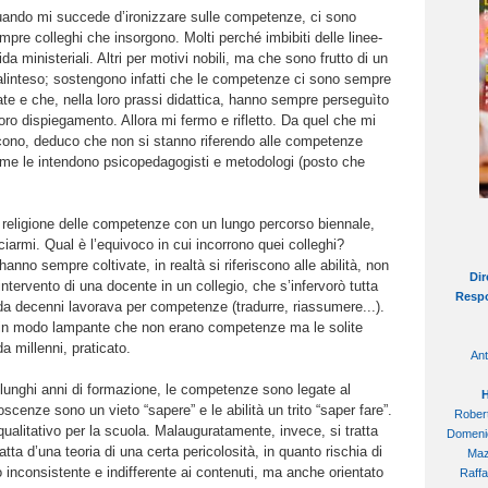
ando mi succede d’ironizzare sulle competenze, ci sono
mpre colleghi che insorgono. Molti perché imbibiti delle linee-
ida ministeriali. Altri per motivi nobili, ma che sono frutto di un
linteso; sostengono infatti che le competenze ci sono sempre
ate e che, nella loro prassi didattica, hanno sempre perseguìto
 loro dispiegamento. Allora mi fermo e rifletto. Da quel che mi
cono, deduco che non si stanno riferendo alle competenze
me le intendono psicopedagogisti e metodologi (posto che
 religione delle competenze con un lungo percorso biennale,
iarmi. Qual è l’equivoco in cui incorrono quei colleghi?
no sempre coltivate, in realtà si riferiscono alle abilità, non
Dir
ntervento di una docente in un collegio, che s’infervorò tutta
Respo
da decenni lavorava per competenze (tradurre, riassumere...).
e in modo lampante che non erano competenze ma le solite
a millenni, praticato.
Ant
unghi anni di formazione, le competenze sono legate al
H
cenze sono un vieto “sapere” e le abilità un trito “saper fare”.
Robert
qualitativo per la scuola. Malauguratamente, invece, si tratta
Domenic
ratta d’una teoria di una certa pericolosità, in quanto rischia di
Mazz
inconsistente e indifferente ai contenuti, ma anche orientato
Raffa