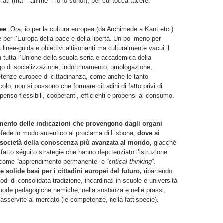
rmati (ma – ahimè – io lo sono!), per cui tocca tacere.
ee
. Ora, io per la cultura europea (da Archimede a Kant etc.)
per l’Europa della pace e della libertà. Un po’ meno per
 linee-guida e obiettivi altisonanti ma culturalmente vacui il
 tutta l’Unione della scuola seria e accademica della
go di socializzazione, indottrinamento, omologazione,
tenze europee di cittadinanza, come anche le tanto
lo, non si possono che formare cittadini di fatto privi di
nso flessibili, cooperanti, efficienti e propensi al consumo.
ento delle indicazioni che provengono dagli organi
 fede in modo autentico al proclama di Lisbona,
dove si
a società della conoscenza più avanzata al mondo,
giacché
 fatto séguito strategie che hanno depotenziato l’istruzione
i come “apprendimento permanente” e “
critical thinking
”.
e solide basi per i cittadini europei del futuro,
ripartendo
odi di consolidata tradizione, incardinati in scuole e università
mode pedagogiche nemiche, nella sostanza e nelle prassi,
sservite al mercato (le competenze, nella fattispecie).