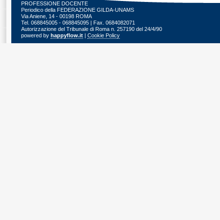
PROFESSIONE DOCENTE
Periodico della FEDERAZIONE GILDA-UNAMS
Via Aniene, 14 - 00198 ROMA
Tel. 068845005 - 068845095 | Fax. 0684082071
Autorizzazione del Tribunale di Roma n. 257190 del 24/4/90
powered by
happyflow.it
|
Cookie Policy