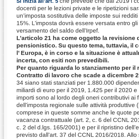
che prevede che dal 2019 i co
Si inizia all’art. 5
docenti per le lezioni private e le ripetizioni s
un’imposta sostitutiva delle imposte sui redditi
15%. L’imposta dovrà essere versata entro gli 
versamento del saldo dell’Irpef.
L’articolo 21 ha come oggetto la revisione 
pensionistico. Su questo tema, tuttavia, il
l’ Europa, è in corso e la situazione è attua
incerta, con esiti non prevedibili.
Per quanto riguarda lo stanziamento per il 
Contratto di lavoro che scade a dicembre 2
34 siano stati stanziati per 1.880.000 dipenden
miliardi di euro per il 2019, 1.425 per il 2020 e
importi sono al lordo degli oneri contributivi ai f
dell’imposta regionale sulle attività produttive
comprese in queste somme anche le quote per 
vacanza contrattuale (art. 2, c. 6 del CCNL 20
c. 2 del d.lgs. 165/2001) e per il ripristino del
previsto dall’art. 37 del CCNL 2016/2018. Allo s