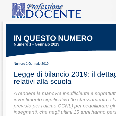
IN QUESTO NUMERO
Numero 1 - Gennaio 2019
Numero 1 Gennaio 2019
Legge di bilancio 2019: il dettag
relativi alla scuola
A rendere la manovra insufficiente è soprattu
investimento significativo (lo stanziamento è l
previsto per l’ultimo CCNL) per riequilibrare gli
insegnanti, che negli ultimi 15 anni hanno pers